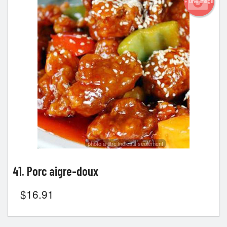
+ une image
photo à titre indicatif seulement
41. Porc aigre-doux
$
16.91