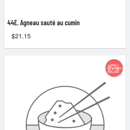
44E. Agneau sauté au cumin
$
21.15
+ une image