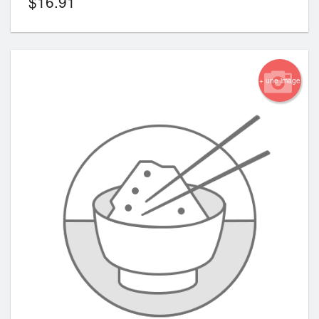
$
16.91
+ une image