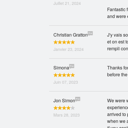
Juillet 21, 2024
Fantastic 
and were e
Christian Gratton
J'y vais 
et on est t
rempli co
Janvier 23, 2024
Simona
Thanks for
before the
Juin 07, 2023
Jon Simon
We were wa
experience
arrived to
Mars 28, 2023
when we ar
if you can