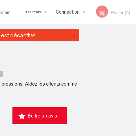
her
Connection
Panier (0)
Français
×
st désactivé.
Inscription
Français
English
.
pressions. Aidez les clients comme
Écrire un avis