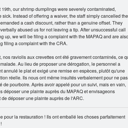
 19th, our shrimp dumplings were severely contaminated,
sick. Instead of offering a waiver, the staff simply cancelled the
emanded a cash discount, rather than a genuine offset. They
verbally abused us for not leaving a tip. After unsuccessful call
ing up, we will be filing a complaint with the MAPAQ and are als
g filing a complaint with the CRA.
, nos raviolis aux crevettes ont été gravement contaminés, ce q
malade. Au lieu de proposer une dérogation, le personnel a
 annulé le plat et exigé une remise en espèces, plutôt qu'une
on réelle. Ils nous ont même insultés verbalement pour ne pas
sé de pourboire. Après avoir appelé pour un suivi, mais en vain,
ns déposer une plainte auprès du MAPAQ et envisageons
 de déposer une plainte auprès de l'ARC.
e pour la restauration ! Ils ont emballé les choses parfaitement
!