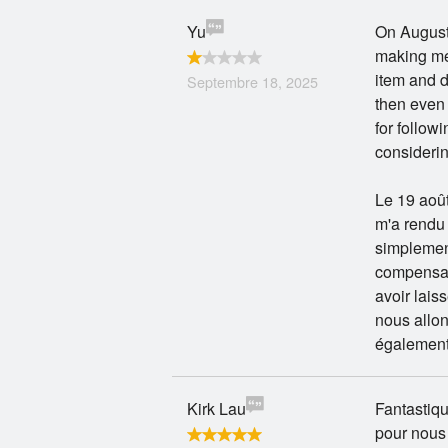
Yu
On August
making me 
item and d
Septembre 18, 2025
then even 
for follow
considerin
Le 19 août
m'a rendu 
simplement
compensati
avoir lais
nous allo
également
Kirk Lau
Fantastiqu
pour nous 