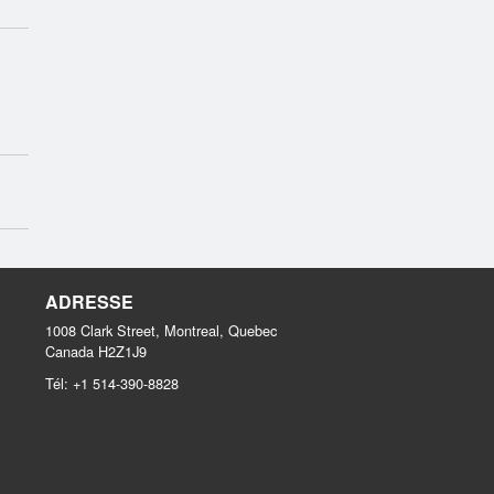
ADRESSE
1008 Clark Street, Montreal, Quebec
Canada
H2Z1J9
Tél:
+1 514-390-8828