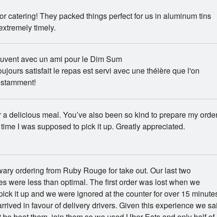
for catering! They packed things perfect for us in aluminum tins
xtremely timely.
souvent avec un ami pour le Dim Sum
oujours satisfait le repas est servi avec une théière que l'on
nstamment!
 a delicious meal. You’ve also been so kind to prepare my orde
 time I was supposed to pick it up. Greatly appreciated.
ry ordering from Ruby Rouge for take out. Our last two
s were less than optimal. The first order was lost when we
 pick it up and we were ignored at the counter for over 15 minute
rived in favour of delivery drivers. Given this experience we sa
't be beat them, join them so we used Uber Eats and only half of