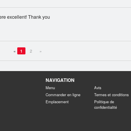
ere excellent! Thank you
«
1
2
»
NAVIGATION
Menu
Avis
Commander en ligne
Termes et conditions
Emplacement
Politique de
confidentialité