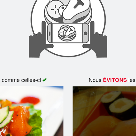
s comme celles-ci
Nous
les
ÉVITONS