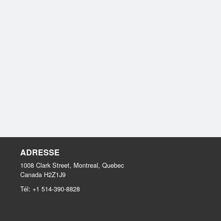
ADRESSE
1008 Clark Street, Montreal, Quebec
Canada
H2Z1J9
Tél:
+1 514-390-8828