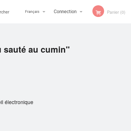
her
Connection
Panier (0)
Français
Inscription
Français
 sauté au cumin"
English
il électronique