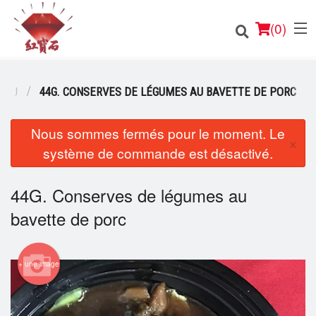
(
0
)
EAU
44G. CONSERVES DE LÉGUMES AU BAVETTE DE PORC
Nous sommes fermés pour le moment. Le
Commander en ligne
×
système de commande est désactivé.
Emplacement
44G. Conserves de légumes au
Français
bavette de porc
Connection
Inscription
+ une image
Panier (0)