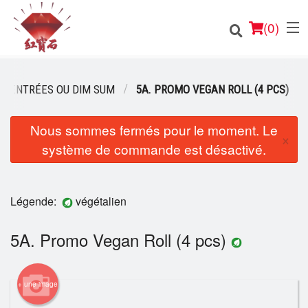
(
0
)
ENTRÉES OU DIM SUM
5A. PROMO VEGAN ROLL (4 PCS)
Nous sommes fermés pour le moment. Le
Commander en ligne
×
système de commande est désactivé.
Emplacement
Français
Légende:
végétalien
Connection
5A. Promo Vegan Roll (4 pcs)
Inscription
+ une image
Panier (0)