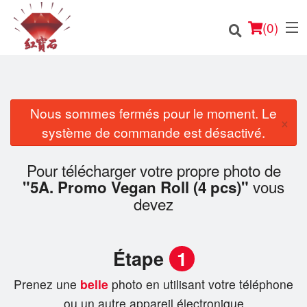
(
0
)
Nous sommes fermés pour le moment. Le
×
Commander en ligne
système de commande est désactivé.
Emplacement
Pour télécharger votre propre photo de
vous
"5A. Promo Vegan Roll (4 pcs)"
Français
devez
Connection
Étape
1
Inscription
Prenez une
belle
photo en utilisant votre téléphone
Panier (0)
ou un autre appareil électronique