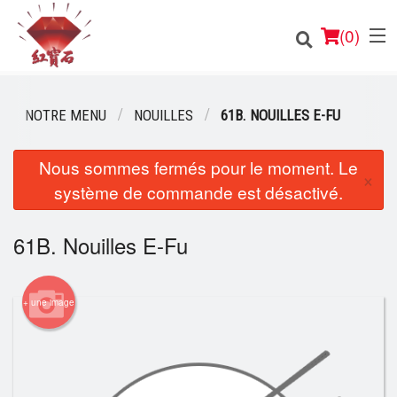
(
0
)
NOTRE MENU
NOUILLES
61B. NOUILLES E-FU
Nous sommes fermés pour le moment. Le
Commander en ligne
×
système de commande est désactivé.
Emplacement
61B. Nouilles E-Fu
Français
Connection
+ une image
Inscription
Panier (0)