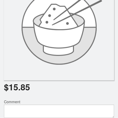
Rechercher
$
15.85
Comment