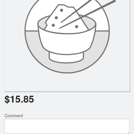
Rechercher
$
15.85
Comment