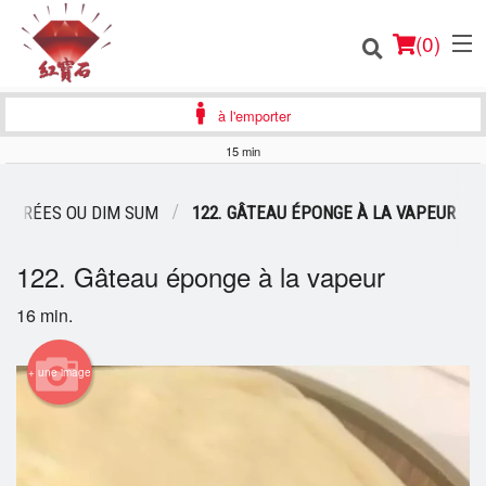
(
0
)
à l'emporter
15 min
Commander en ligne
ENTRÉES OU DIM SUM
122. GÂTEAU ÉPONGE À LA VAPEUR
Emplacement
122. Gâteau éponge à la vapeur
Français
16 min.
Connection
+ une image
Inscription
Panier (0)