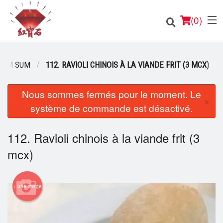
(
0
)
 DIM SUM
112. RAVIOLI CHINOIS À LA VIANDE FRIT (3 MCX)
Nous sommes fermés pour le moment. Le
Commander en ligne
×
système de commande est désactivé.
Emplacement
112. Ravioli chinois à la viande frit (3
Français
mcx)
Connection
Inscription
+ une image
Panier (0)