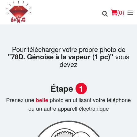
(
0
)
Pour télécharger votre propre photo de
vous
"78D. Génoise à la vapeur (1 pc)"
Commander en ligne
devez
Emplacement
Étape
1
Français
Prenez une
belle
photo en utilisant votre téléphone
Connection
ou un autre appareil électronique
Inscription
Panier (0)