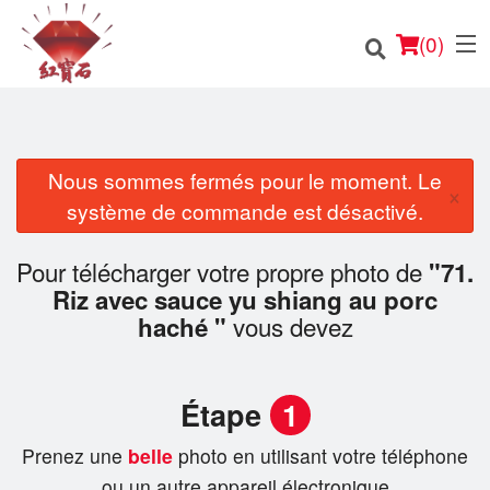
(
0
)
Nous sommes fermés pour le moment. Le
×
Commander en ligne
système de commande est désactivé.
Emplacement
Pour télécharger votre propre photo de
"71.
Riz avec sauce yu shiang au porc
Français
vous devez
haché "
Connection
Étape
1
Inscription
Prenez une
belle
photo en utilisant votre téléphone
Panier (0)
ou un autre appareil électronique