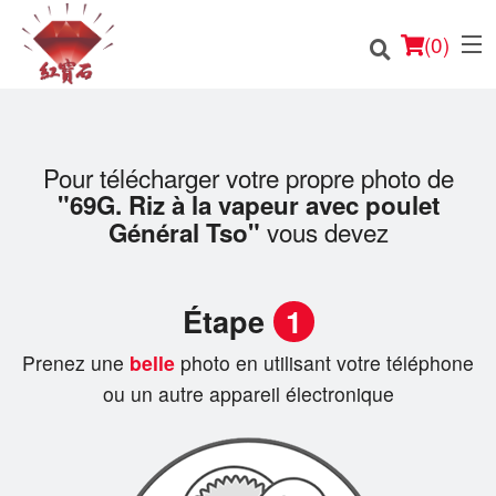
(
0
)
Pour télécharger votre propre photo de
"69G. Riz à la vapeur avec poulet
Commander en ligne
vous devez
Général Tso"
Emplacement
Étape
1
Français
Prenez une
belle
photo en utilisant votre téléphone
Connection
ou un autre appareil électronique
Inscription
Panier (0)