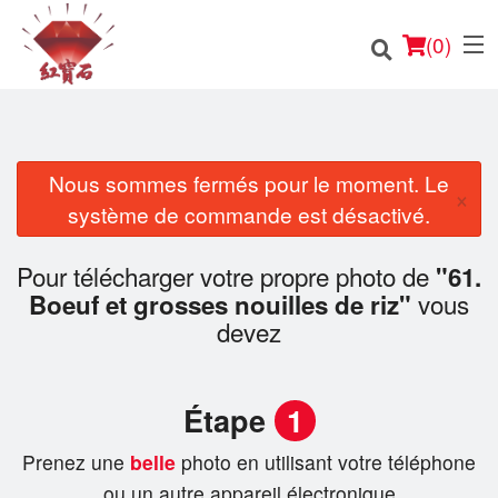
(
0
)
Nous sommes fermés pour le moment. Le
×
Commander en ligne
système de commande est désactivé.
Emplacement
Pour télécharger votre propre photo de
"61.
vous
Boeuf et grosses nouilles de riz"
Français
devez
Connection
Étape
1
Inscription
Prenez une
belle
photo en utilisant votre téléphone
Panier (0)
ou un autre appareil électronique