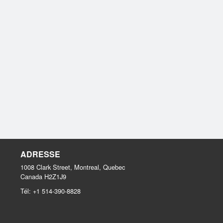
ADRESSE
1008 Clark Street, Montreal, Quebec
Canada
H2Z1J9
Tél:
+1 514-390-8828