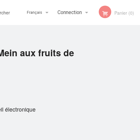
her
Connection
Panier (0)
Français
Inscription
Français
ein aux fruits de
English
il électronique