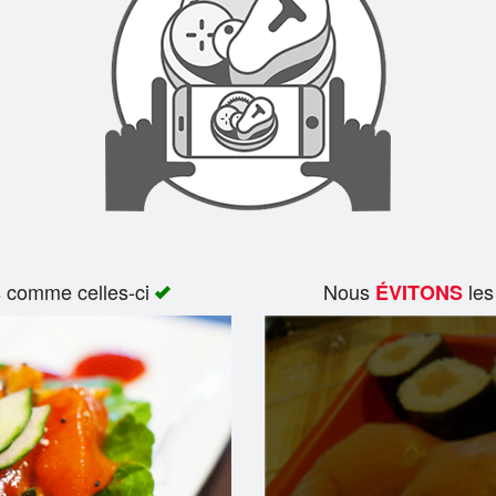
s comme celles-ci
Nous
les
ÉVITONS