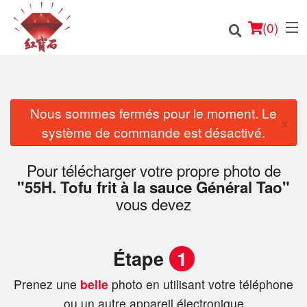
(
0
)
Nous sommes fermés pour le moment. Le
×
Commander en ligne
système de commande est désactivé.
Emplacement
Pour télécharger votre propre photo de
"55H. Tofu frit à la sauce Général Tao"
Français
vous devez
Connection
Étape
1
Inscription
Prenez une
belle
photo en utilisant votre téléphone
Panier (0)
ou un autre appareil électronique