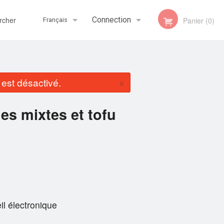
her
Connection
Panier (0)
Français
Inscription
Français
×
st désactivé.
English
s mixtes et tofu
il électronique