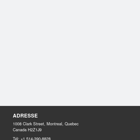
ADRESSE
1008 Clark Street, Montreal, Quebec
Canada
H2Z1J9
Tél:
+1 514-390-8828