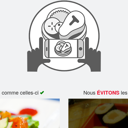
s comme celles-ci
Nous
les
ÉVITONS