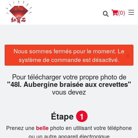
(
0
)
Nous sommes fermés pour le moment. Le
×
Commander en ligne
système de commande est désactivé.
Emplacement
Pour télécharger votre propre photo de
"48I. Aubergine braisée aux crevettes"
Français
vous devez
Connection
Étape
1
Inscription
Prenez une
belle
photo en utilisant votre téléphone
Panier (0)
ou un autre appareil électronique