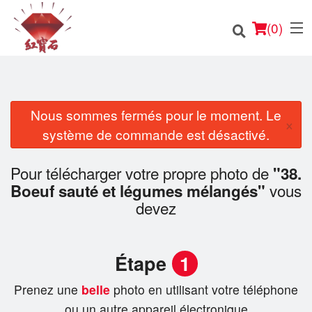
(
0
)
Nous sommes fermés pour le moment. Le
×
Commander en ligne
système de commande est désactivé.
Emplacement
Pour télécharger votre propre photo de
"38.
vous
Boeuf sauté et légumes mélangés"
Français
devez
Connection
Étape
1
Inscription
Prenez une
belle
photo en utilisant votre téléphone
Panier (0)
ou un autre appareil électronique