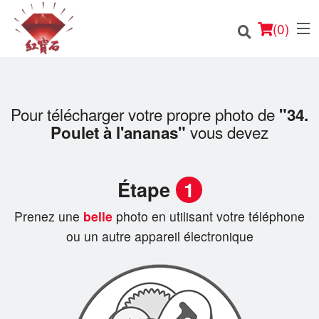
(
0
)
Pour télécharger votre propre photo de
"34.
vous devez
Poulet à l'ananas"
Commander en ligne
Emplacement
Étape
1
Français
Prenez une
belle
photo en utilisant votre téléphone
Connection
ou un autre appareil électronique
Inscription
Panier (0)