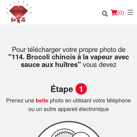
(
0
)
Pour télécharger votre propre photo de
"114. Brocoli chinois à la vapeur avec
Commander en ligne
vous devez
sauce aux huîtres"
Emplacement
Étape
1
Français
Prenez une
belle
photo en utilisant votre téléphone
Connection
ou un autre appareil électronique
Inscription
Panier (0)