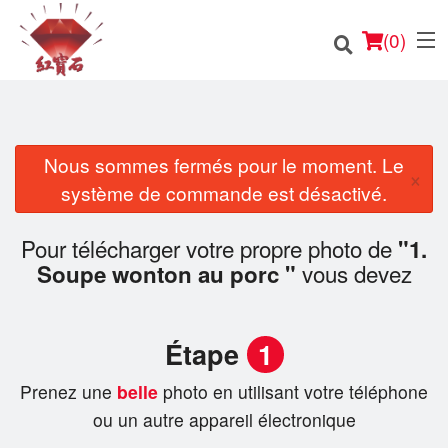
(
0
)
Nous sommes fermés pour le moment. Le
×
Commander en ligne
système de commande est désactivé.
Emplacement
Pour télécharger votre propre photo de
"1.
vous devez
Soupe wonton au porc "
Français
Connection
Étape
1
Inscription
Prenez une
belle
photo en utilisant votre téléphone
ou un autre appareil électronique
Panier (0)