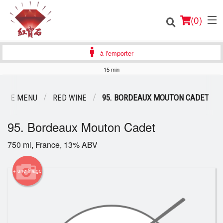
(
0
)
à l'emporter
15 min
Commander en ligne
OTRE MENU
RED WINE
95. BORDEAUX MOUTON CADET
Emplacement
95. Bordeaux Mouton Cadet
Français
750 ml, France, 13% ABV
Connection
+ une image
Inscription
Panier (0)