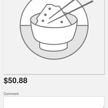
Rechercher
$
50.88
Comment