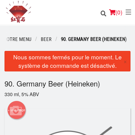
(
0
)
NOTRE MENU
BEER
90. GERMANY BEER (HEINEKEN)
Nous sommes fermés pour le moment. Le
Commander en ligne
×
système de commande est désactivé.
Emplacement
90. Germany Beer (Heineken)
Français
330 ml, 5% ABV
Connection
+ une image
Inscription
Panier (0)