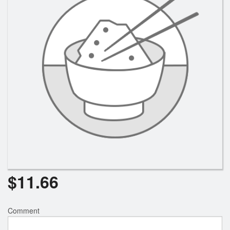
Rechercher
$
11.66
Comment