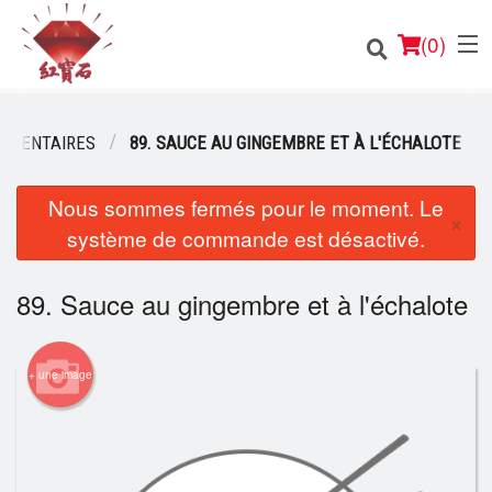
(
0
)
ÉMENTAIRES
89. SAUCE AU GINGEMBRE ET À L'ÉCHALOTE
Nous sommes fermés pour le moment. Le
Commander en ligne
×
système de commande est désactivé.
Emplacement
89. Sauce au gingembre et à l'échalote
Français
Connection
+ une image
Inscription
Panier (0)