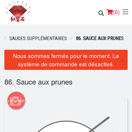
(
0
)
U
SAUCES SUPPLÉMENTAIRES
86. SAUCE AUX PRUNES
Nous sommes fermés pour le moment. Le
Commander en ligne
×
système de commande est désactivé.
Emplacement
86. Sauce aux prunes
Français
Connection
+ une image
Inscription
Panier (0)