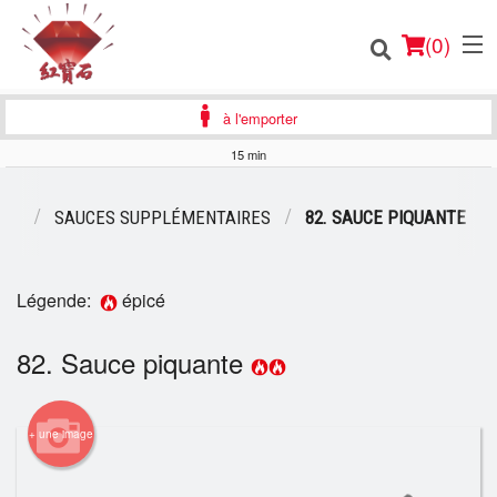
(
0
)
à l'emporter
15 min
Commander en ligne
NU
SAUCES SUPPLÉMENTAIRES
82. SAUCE PIQUANTE
Emplacement
Légende:
épicé
Français
82. Sauce piquante
Connection
Inscription
+ une image
Panier (0)