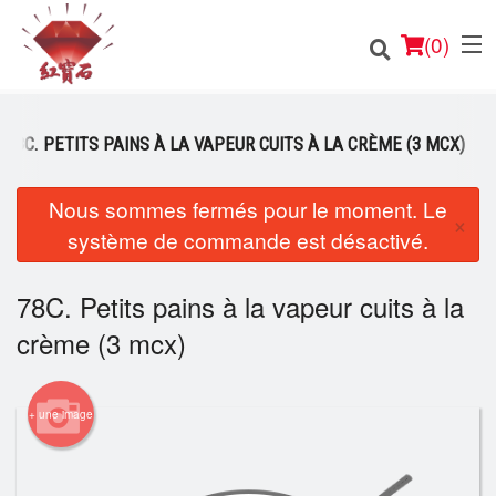
(
0
)
78C. PETITS PAINS À LA VAPEUR CUITS À LA CRÈME (3 MCX)
Nous sommes fermés pour le moment. Le
Commander en ligne
×
système de commande est désactivé.
Emplacement
78C. Petits pains à la vapeur cuits à la
Français
crème (3 mcx)
Connection
Inscription
+ une image
Panier (0)