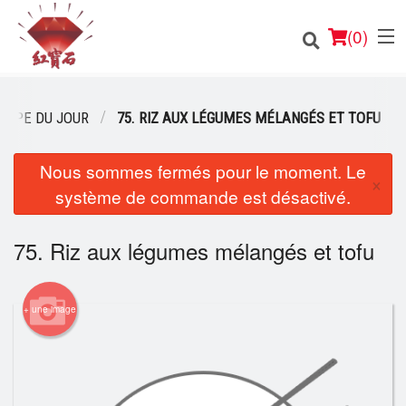
(
0
)
SOUPE DU JOUR
75. RIZ AUX LÉGUMES MÉLANGÉS ET TOFU
Nous sommes fermés pour le moment. Le
Commander en ligne
×
système de commande est désactivé.
Emplacement
75. Riz aux légumes mélangés et tofu
Français
Connection
+ une image
Inscription
Panier (0)