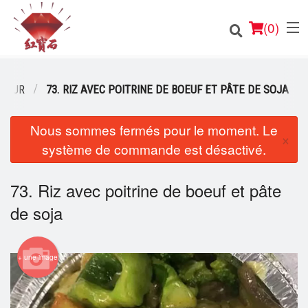
(
0
)
 JOUR
73. RIZ AVEC POITRINE DE BOEUF ET PÂTE DE SOJA
Nous sommes fermés pour le moment. Le
Commander en ligne
×
système de commande est désactivé.
Emplacement
73. Riz avec poitrine de boeuf et pâte
Français
de soja
Connection
Inscription
+ une image
Panier (0)