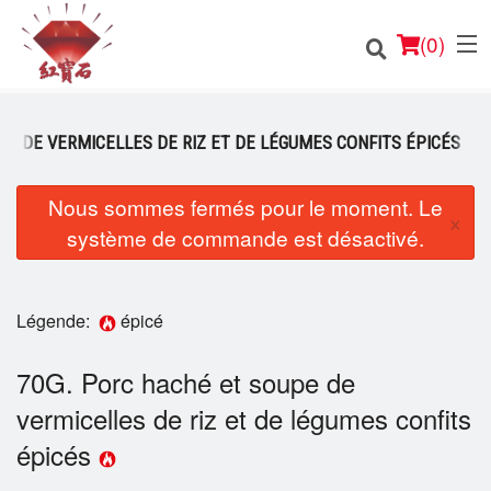
(
0
)
PE DE VERMICELLES DE RIZ ET DE LÉGUMES CONFITS ÉPICÉS
Nous sommes fermés pour le moment. Le
Commander en ligne
×
système de commande est désactivé.
Emplacement
Français
Légende:
épicé
Connection
70G. Porc haché et soupe de
vermicelles de riz et de légumes confits
Inscription
épicés
Panier (0)