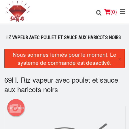
(
0
)
H. RIZ VAPEUR AVEC POULET ET SAUCE AUX HARICOTS NOIRS
Nous sommes fermés pour le moment. Le
Commander en ligne
×
système de commande est désactivé.
Emplacement
69H. Riz vapeur avec poulet et sauce
Français
aux haricots noirs
Connection
Inscription
+ une image
Panier (0)