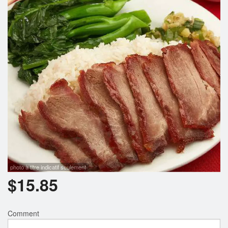
Rechercher
photo à titre indicatif seulement
$
15.85
Comment