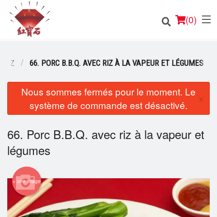
(
0
)
RIZ
66. PORC B.B.Q. AVEC RIZ À LA VAPEUR ET LÉGUMES
Nous sommes fermés pour le moment. Le
Commander en ligne
×
système de commande est désactivé.
Emplacement
66. Porc B.B.Q. avec riz à la vapeur et
Français
légumes
Connection
Inscription
+ une image
Panier (0)