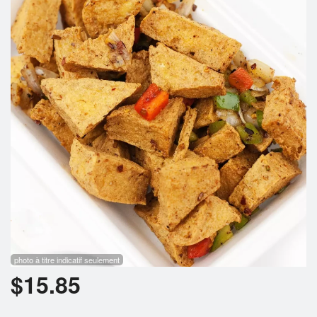
Rechercher
photo à titre indicatif seulement
$
15.85