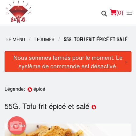
(
0
)
OTRE MENU
LÉGUMES
55G. TOFU FRIT ÉPICÉ ET SALÉ
Nous sommes fermés pour le moment. Le
Commander en ligne
×
système de commande est désactivé.
Emplacement
Français
Légende:
épicé
Connection
55G. Tofu frit épicé et salé
Inscription
+ une image
Panier (0)