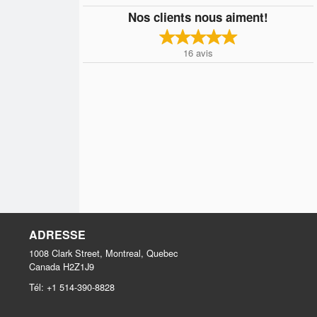
Nos clients nous aiment!
16
avis
ADRESSE
1008 Clark Street, Montreal, Quebec
Canada
H2Z1J9
Tél:
+1 514-390-8828