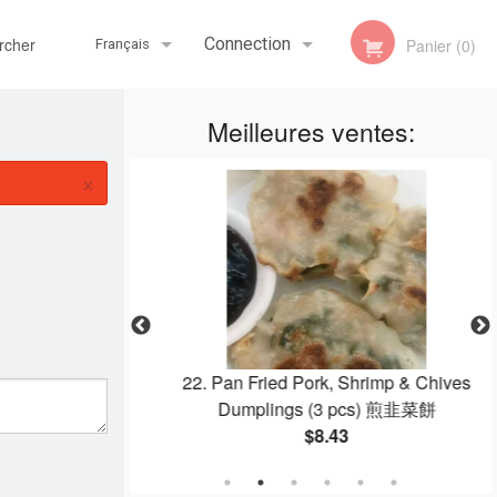
her
Connection
Panier (0)
Français
Meilleures ventes:
Inscription
Français
×
English
éral Tao
22. Pan Fried Pork, Shrimp & Chives
Dumplings (3 pcs) 煎韭菜餅
$8.43