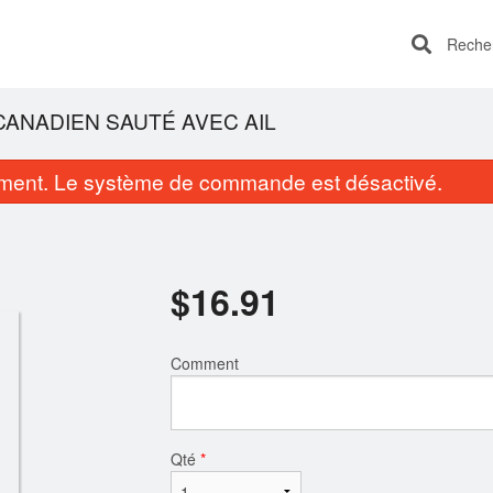
Recherc
CANADIEN SAUTÉ AVEC AIL
ent. Le système de commande est désactivé.
$
16.91
Comment
teamed BBQ Buns (3 pcs) 蒸叉燒包
31. Poulet du Gén
$8.43
$17.97
Qté
*