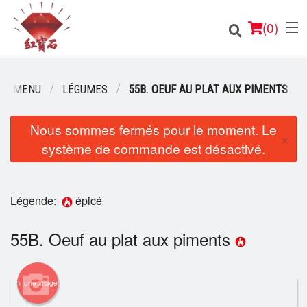
(
0
)
RE MENU
LÉGUMES
55B. OEUF AU PLAT AUX PIMENTS
Nous sommes fermés pour le moment. Le
Commander en ligne
×
système de commande est désactivé.
Emplacement
Français
Légende:
épicé
Connection
55B. Oeuf au plat aux piments
Inscription
+ une image
Panier (0)