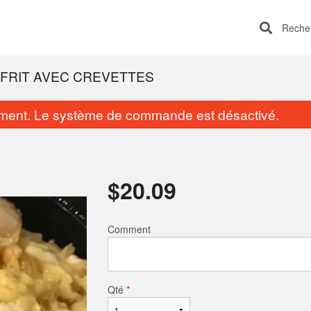
Recherc
 FRIT AVEC CREVETTES
ent. Le système de commande est désactivé.
$
20.09
Comment
teamed BBQ Buns (3 pcs) 蒸叉燒包
8. Steamed Pork & Shrim
$8.43
pcs) 燒賣
$8.43
Qté
*