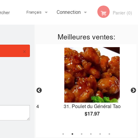
her
Connection
Panier (0)
Français
Meilleures ventes:
Inscription
Français
×
English
p Dumplings (4
31. Poulet du Général Tao
$17.97