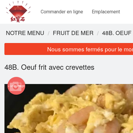
Commander en ligne
Emplacement
NOTRE MENU
FRUIT DE MER
48B. OEUF
Nous sommes fermés pour le mom
48B. Oeuf frit avec crevettes
+ une image
16. S