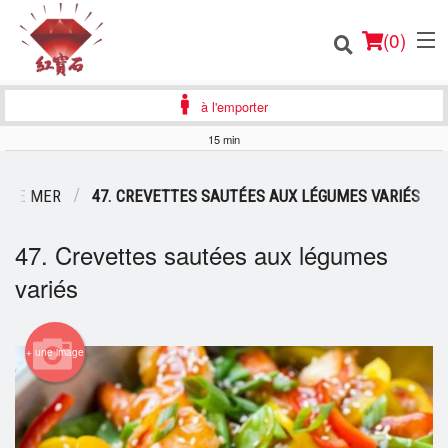
(
0
)
à l'emporter
15 min
Commander en ligne
T DE MER
47. CREVETTES SAUTÉES AUX LÉGUMES VARIÉS
Emplacement
47. Crevettes sautées aux légumes
variés
Français
Connection
+ une image
Inscription
Panier (0)