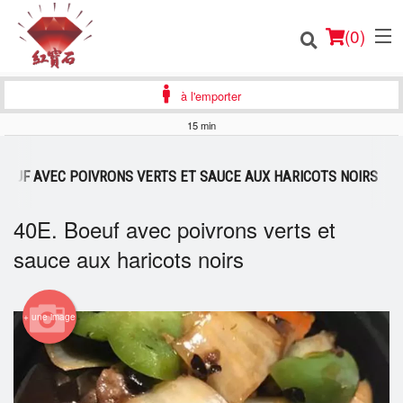
(
0
)
à l'emporter
15 min
Commander en ligne
BOEUF AVEC POIVRONS VERTS ET SAUCE AUX HARICOTS NOIRS
Emplacement
40E. Boeuf avec poivrons verts et
sauce aux haricots noirs
Français
Connection
+ une image
Inscription
Panier (0)