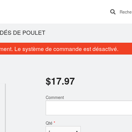
Recherc
 DÉS DE POULET
ent. Le système de commande est désactivé.
$
17.97
Comment
ouleaux impériaux au porc (3 mcx)
8. Steamed Pork & Shri
$8.43
pcs) 燒
$8.43
Qté
*