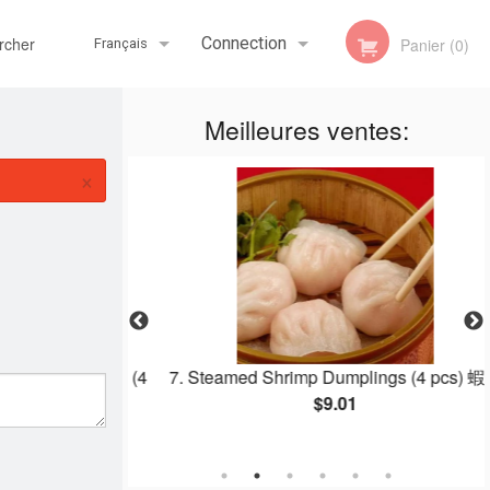
her
Connection
Panier (0)
Français
Meilleures ventes:
Inscription
Français
×
English
mp Dumplings (4
7. Steamed Shrimp Dumplings (4 pcs) 蝦餃
賣
$9.01