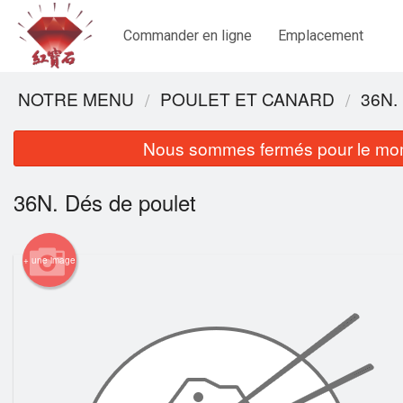
Commander en ligne
Emplacement
NOTRE MENU
POULET ET CANARD
36N.
Nous sommes fermés pour le mom
36N. Dés de poulet
+ une image
119. R