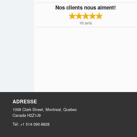
Nos clients nous aiment!
16
avis
ADRESSE
1008 Clark Street, Montreal, Quebec
Canada
H2Z1J9
Tél:
+1 514-390-8828