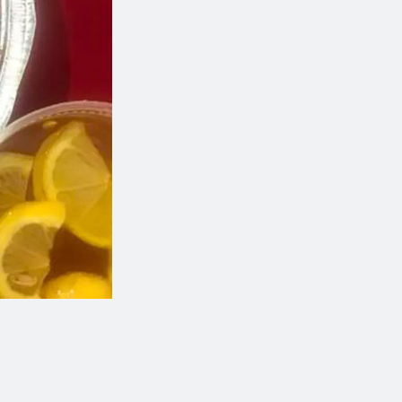
31. Poulet du Général Tao
7. Steamed Shrimp Dumpl
$17.97
$9.01