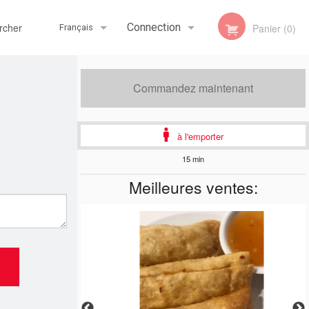
her
Connection
Panier (0)
Français
Inscription
Français
Commandez maintenant
à l'emporter
English
15 min
Meilleures ventes: