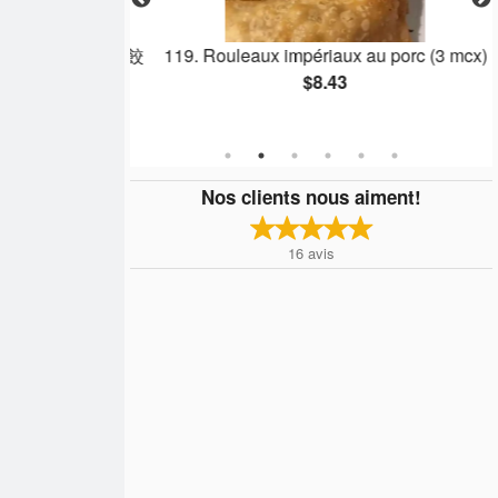
ings (4 pcs) 蝦餃
119. Rouleaux impériaux au porc (3 mcx)
$8.43
Nos clients nous aiment!
16
avis