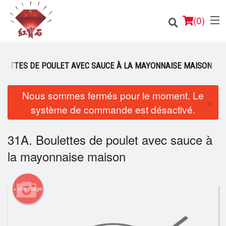
(
0
)
ULETTES DE POULET AVEC SAUCE À LA MAYONNAISE MAISON
Nous sommes fermés pour le moment. Le
Commander en ligne
×
système de commande est désactivé.
Emplacement
31A. Boulettes de poulet avec sauce à
Français
la mayonnaise maison
Connection
Inscription
+ une image
Panier (0)