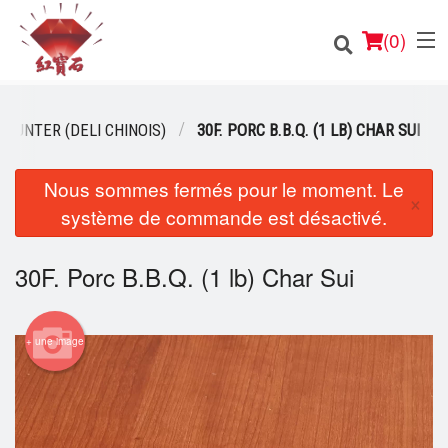
(
0
)
COUNTER (DELI CHINOIS)
30F. PORC B.B.Q. (1 LB) CHAR SUI
Nous sommes fermés pour le moment. Le
Commander en ligne
×
système de commande est désactivé.
Emplacement
30F. Porc B.B.Q. (1 lb) Char Sui
Français
Connection
+ une image
Inscription
Panier (0)