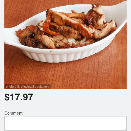
Rechercher
photo à titre indicatif seulement
$
17.97
Comment