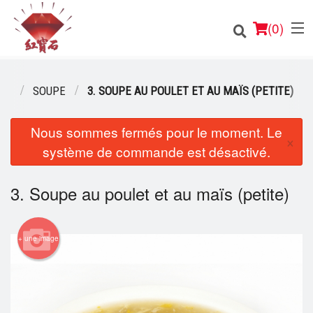
(
0
)
NU
SOUPE
3. SOUPE AU POULET ET AU MAÏS (PETITE)
Nous sommes fermés pour le moment. Le
Commander en ligne
×
système de commande est désactivé.
Emplacement
3. Soupe au poulet et au maïs (petite)
Français
Connection
+ une image
Inscription
Panier (0)